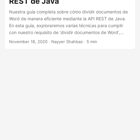
REST de Java
i
ó
Nuestra guía completa sobre cómo dividir documentos de
Word de manera eficiente mediante la API REST de Java.
n
En esta guía, exploraremos varias técnicas para cumplir
con nuestro requisito de ‘dividir documentos de Word’,
‘dividir documentos de Word’, ’extraer páginas de Word’ y
November 18, 2020
· Nayyer Shahbaz · 5 min
más.