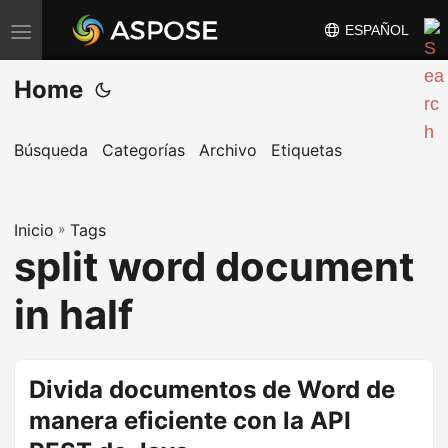
ESPAÑOL
A
l
Home
t
e
r
Búsqueda
Categorías
Archivo
Etiquetas
n
a
Inicio
r
»
Tags
split word document
n
a
in half
v
e
g
Divida documentos de Word de
a
manera eficiente con la API
c