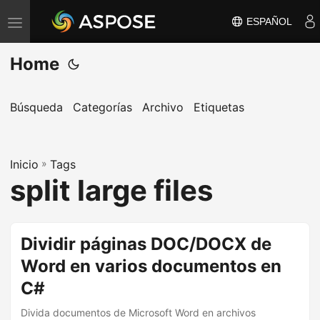
ESPAÑOL
A
l
Home
t
e
r
Búsqueda
Categorías
Archivo
Etiquetas
n
a
Inicio
r
»
Tags
split large files
n
a
v
Dividir páginas DOC/DOCX de
e
Word en varios documentos en
g
a
C#
c
Divida documentos de Microsoft Word en archivos