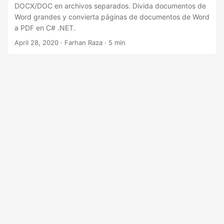
i
DOCX/DOC en archivos separados. Divida documentos de
ó
Word grandes y convierta páginas de documentos de Word
a PDF en C# .NET.
n
April 28, 2020
· Farhan Raza · 5 min