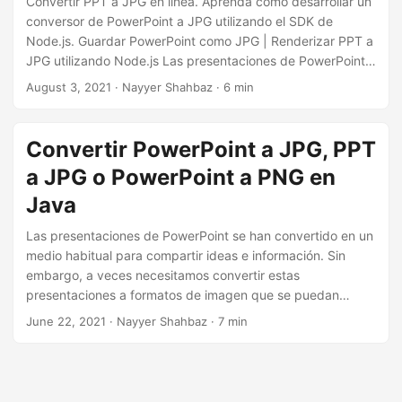
Convertir PPT a JPG en línea. Aprenda cómo desarrollar un
conversor de PowerPoint a JPG utilizando el SDK de
Node.js. Guardar PowerPoint como JPG | Renderizar PPT a
JPG utilizando Node.js Las presentaciones de PowerPoint
son útiles para compartir datos e información, informes
August 3, 2021
· Nayyer Shahbaz · 6 min
corporativos, conferencias en universidades, etc. Pero para
poder ver los archivos de presentación, necesitas tener
una aplicación específica que puede incluir costos de
Convertir PowerPoint a JPG, PPT
instalación y licencia. Sin embargo, los formatos de imagen
a JPG o PowerPoint a PNG en
rasterizada como JPEG, PNG, GIF, BMP, etc.
Java
Las presentaciones de PowerPoint se han convertido en un
medio habitual para compartir ideas e información. Sin
embargo, a veces necesitamos convertir estas
presentaciones a formatos de imagen que se puedan
compartir con mayor facilidad, como JPG. En este artículo,
June 22, 2021
· Nayyer Shahbaz · 7 min
exploraremos cómo realizar la conversión de PowerPoint a
JPG utilizando el lenguaje de programación Java.
Analizaremos los diferentes enfoques disponibles para
realizar esta tarea de manera eficiente y eficaz, incluido