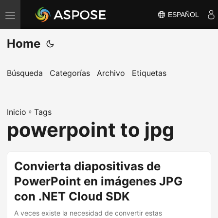
ESPAÑOL
A
l
Home
t
e
r
Búsqueda
Categorías
Archivo
Etiquetas
n
a
Inicio
r
»
Tags
powerpoint to jpg
n
a
v
Convierta diapositivas de
e
PowerPoint en imágenes JPG
g
a
con .NET Cloud SDK
c
A veces existe la necesidad de convertir estas