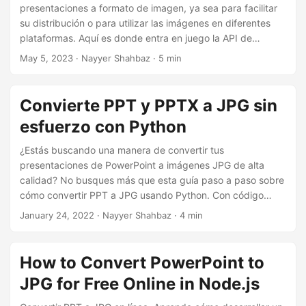
i
presentaciones a formato de imagen, ya sea para facilitar
ó
su distribución o para utilizar las imágenes en diferentes
plataformas. Aquí es donde entra en juego la API de
n
Aspose.Slides Cloud. Este artículo lo guiará a través de los
May 5, 2023
· Nayyer Shahbaz · 5 min
pasos involucrados en la conversión de diapositivas de
PowerPoint a imágenes usando Aspose.Slides Cloud API
con .NET SDK. Vamos a explicar que con la ayuda de esta
Convierte PPT y PPTX a JPG sin
poderosa API, puede convertir fácilmente diapositivas de
esfuerzo con Python
PowerPoint en imágenes, incluidas formas, y personalizar el
formato de imagen de salida según sus preferencias.
¿Estás buscando una manera de convertir tus
presentaciones de PowerPoint a imágenes JPG de alta
calidad? No busques más que esta guía paso a paso sobre
cómo convertir PPT a JPG usando Python. Con código
Python, puedes convertir fácilmente y de manera eficiente
January 24, 2022
· Nayyer Shahbaz · 4 min
archivos PPT y PPTX a JPG. Este tutorial te guiará a través
del proceso y te proporcionará toda la información que
necesitas para convertir tus presentaciones a imágenes.
How to Convert PowerPoint to
JPG for Free Online in Node.js