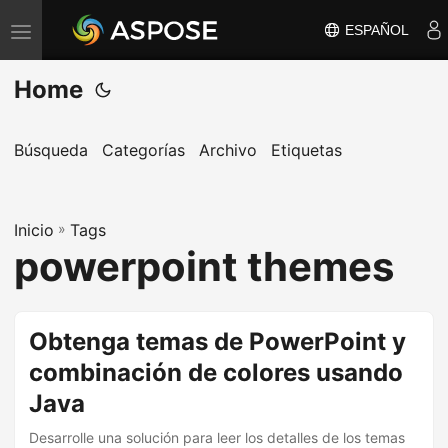
ESPAÑOL
A
l
Home
t
e
r
Búsqueda
Categorías
Archivo
Etiquetas
n
a
Inicio
r
»
Tags
powerpoint themes
n
a
v
Obtenga temas de PowerPoint y
e
combinación de colores usando
g
a
Java
c
Desarrolle una solución para leer los detalles de los temas