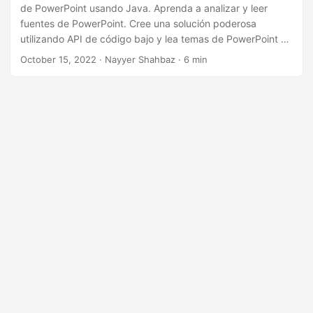
i
de PowerPoint usando Java. Aprenda a analizar y leer
ó
fuentes de PowerPoint. Cree una solución poderosa
utilizando API de código bajo y lea temas de PowerPoint o
n
una paleta de colores de aletas. Así que realice todo el
October 15, 2022
· Nayyer Shahbaz · 6 min
procesamiento de PowerPoint en la nube y realice la
descarga de fuentes de PowerPoint