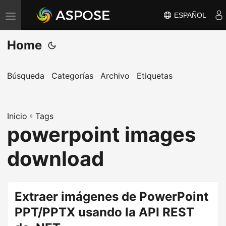
ESPAÑOL
A
l
Home
t
e
r
Búsqueda
Categorías
Archivo
Etiquetas
n
a
Inicio
r
»
Tags
powerpoint images
n
a
download
v
e
g
Extraer imágenes de PowerPoint
a
PPT/PPTX usando la API REST
c