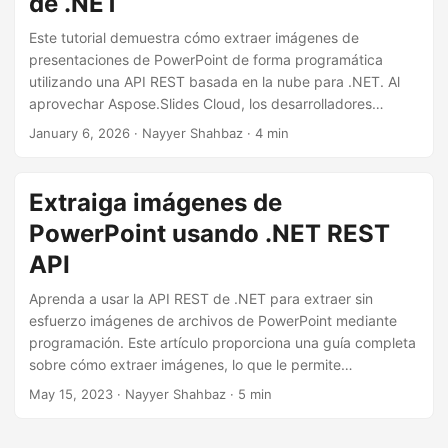
de .NET
i
ó
Este tutorial demuestra cómo extraer imágenes de
presentaciones de PowerPoint de forma programática
n
utilizando una API REST basada en la nube para .NET. Al
aprovechar Aspose.Slides Cloud, los desarrolladores
pueden automatizar el proceso de descarga de imágenes
January 6, 2026
· Nayyer Shahbaz · 4 min
de archivos PPT y PPTX sin depender de Microsoft
PowerPoint.
Extraiga imágenes de
PowerPoint usando .NET REST
API
Aprenda a usar la API REST de .NET para extraer sin
esfuerzo imágenes de archivos de PowerPoint mediante
programación. Este artículo proporciona una guía completa
sobre cómo extraer imágenes, lo que le permite
aprovechar el poder de la automatización y agilizar su
May 15, 2023
· Nayyer Shahbaz · 5 min
proceso de extracción de imágenes.