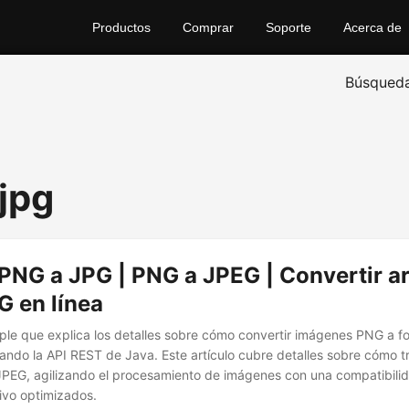
Productos
Comprar
Soporte
Acerca de
Búsqued
 jpg
PNG a JPG | PNG a JPEG | Convertir a
G en línea
ple que explica los detalles sobre cómo convertir imágenes PNG a 
izando la API REST de Java. Este artículo cubre detalles sobre cómo 
JPEG, agilizando el procesamiento de imágenes con una compatibili
ivo optimizados.