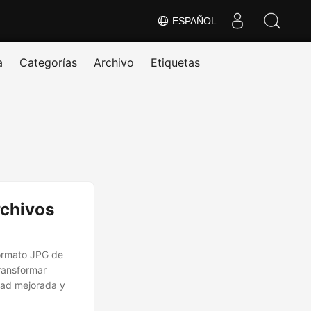
ESPAÑOL
a
Categorías
Archivo
Etiquetas
rchivos
formato JPG de
transformar
dad mejorada y