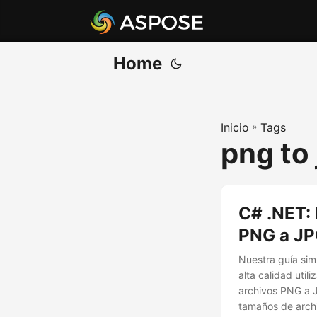
Home
Inicio
»
Tags
png to
C# .NET: 
PNG a JP
Nuestra guía sim
alta calidad util
archivos PNG a 
tamaños de arch