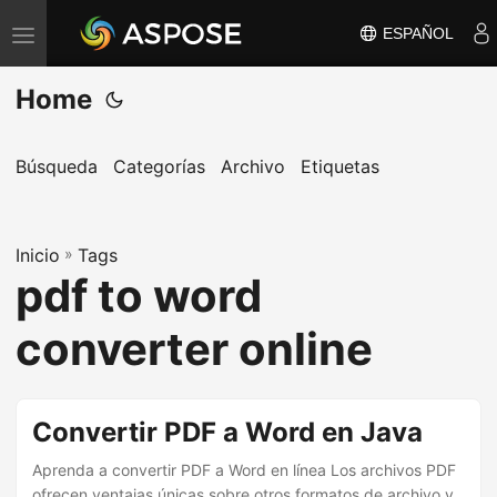
ESPAÑOL
A
l
Home
t
e
r
Búsqueda
Categorías
Archivo
Etiquetas
n
a
Inicio
r
»
Tags
pdf to word
n
a
converter online
v
e
g
Convertir PDF a Word en Java
a
Aprenda a convertir PDF a Word en línea Los archivos PDF
c
ofrecen ventajas únicas sobre otros formatos de archivo y