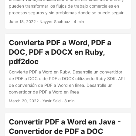
i
pueden transformar los flujos de trabajo comerciales en
ó
procesos seguros y sin problemas donde se puede seguir
n
de cerca el progreso. Además, compartir archivos en
June 18, 2022
· Nayyer Shahbaz · 4 min
formato PDF garantiza que todos los lectores vean el
documento según lo previsto, independientemente de la
aplicación nativa, el visor, el sistema operativo o el
Convierta PDF a Word, PDF a
dispositivo utilizado.
DOC, PDF a DOCX en Ruby,
pdf2doc
Convierte PDF a Word en Ruby. Desarrolle un convertidor
de PDF a DOC o de PDF a DOCX utilizando Ruby SDK. API
de conversión de PDF a Word en línea. Desarrolle un
convertidor de PDF a Word en línea
March 20, 2022
· Yasir Said · 8 min
Convertir PDF a Word en Java -
Convertidor de PDF a DOC