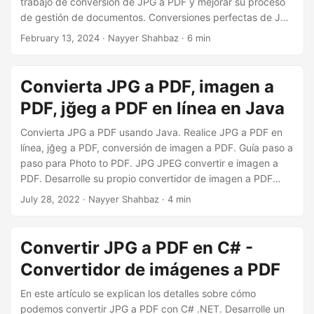
trabajo de conversión de JPG a PDF y mejorar su proceso
i
de gestión de documentos. Conversiones perfectas de JPG
ó
a PDF utilizando .NET REST API.
February 13, 2024
· Nayyer Shahbaz · 6 min
n
Convierta JPG a PDF, imagen a
PDF, jğeg a PDF en línea en Java
Convierta JPG a PDF usando Java. Realice JPG a PDF en
línea, jğeg a PDF, conversión de imagen a PDF. Guía paso a
paso para Photo to PDF. JPG JPEG convertir e imagen a
PDF. Desarrolle su propio convertidor de imagen a PDF
utilizando la API REST
July 28, 2022
· Nayyer Shahbaz · 4 min
Convertir JPG a PDF en C# -
Convertidor de imágenes a PDF
En este artículo se explican los detalles sobre cómo
podemos convertir JPG a PDF con C# .NET. Desarrolle un