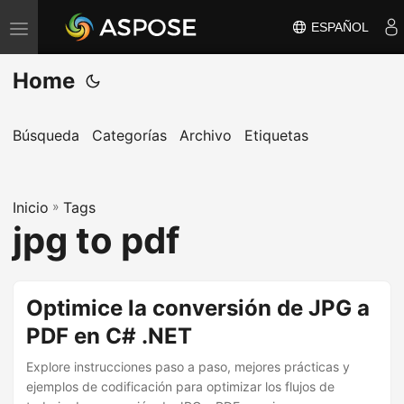
ESPAÑOL
A
l
Home
t
e
r
Búsqueda
Categorías
Archivo
Etiquetas
n
a
Inicio
r
»
Tags
jpg to pdf
n
a
v
Optimice la conversión de JPG a
e
PDF en C# .NET
g
a
Explore instrucciones paso a paso, mejores prácticas y
c
ejemplos de codificación para optimizar los flujos de