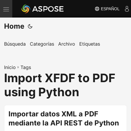
ESPAÑOL
A
l
Home
t
e
r
Búsqueda
Categorías
Archivo
Etiquetas
n
a
Inicio
r
»
Tags
Import XFDF to PDF
n
a
using Python
v
e
g
Importar datos XML a PDF
a
mediante la API REST de Python
c