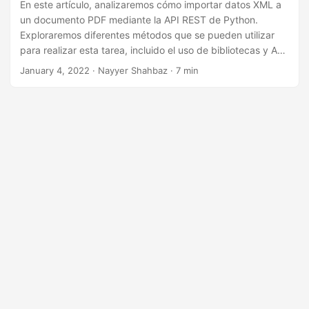
i
En este artículo, analizaremos cómo importar datos XML a
un documento PDF mediante la API REST de Python.
ó
Exploraremos diferentes métodos que se pueden utilizar
n
para realizar esta tarea, incluido el uso de bibliotecas y API
de terceros. Al final de este artículo, comprenderá mejor el
January 4, 2022
· Nayyer Shahbaz · 7 min
proceso de importación de datos XML a un documento
PDF y las diferentes herramientas disponibles para
ayudarlo a lograrlo.