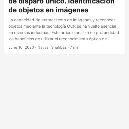
de disparo único. Identificación
i
de objetos en imágenes
ó
n
La capacidad de extraer texto de imágenes y reconocer
objetos mediante la tecnología OCR se ha vuelto esencial
en diversas industrias. Este artículo analiza en profundidad
los beneficios de utilizar el reconocimiento óptico de
caracteres (OCR) para el escaneo de imágenes y la
June 10, 2020
· Nayyer Shahbaz · 7 min
detección de objetos mediante el detector de disparo
único (SSD).