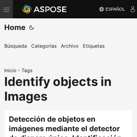
ESPAÑOL
A
l
Home
t
e
r
Búsqueda
Categorías
Archivo
Etiquetas
n
a
Inicio
r
»
Tags
Identify objects in
n
a
Images
v
e
g
Detección de objetos en
a
imágenes mediante el detector
c