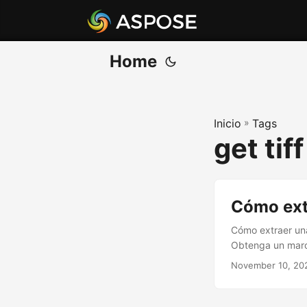
Home
Inicio
»
Tags
get tif
Cómo ext
Cómo extraer una
Obtenga un marc
November 10, 20