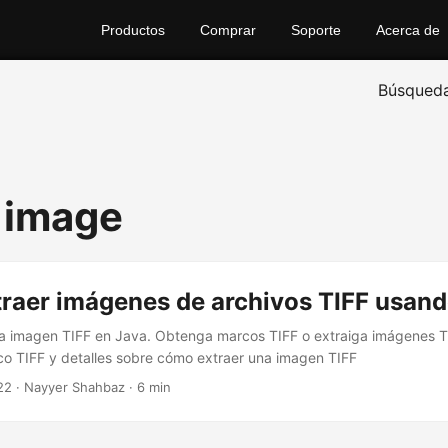
Productos
Comprar
Soporte
Acerca de
Búsqued
f image
raer imágenes de archivos TIFF usand
 imagen TIFF en Java. Obtenga marcos TIFF o extraiga imágenes TI
o TIFF y detalles sobre cómo extraer una imagen TIFF
22
· Nayyer Shahbaz · 6 min