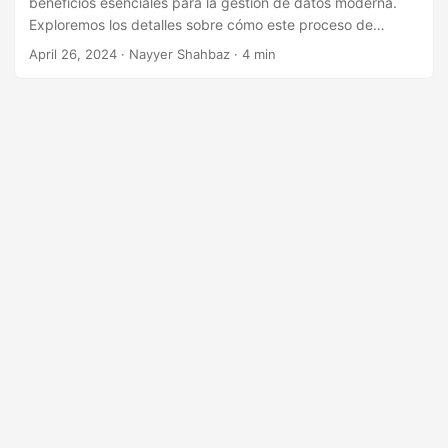
beneficios esenciales para la gestión de datos moderna.
i
Exploremos los detalles sobre cómo este proceso de
ó
transformación puede revolucionar su flujo de trabajo y
April 26, 2024
· Nayyer Shahbaz · 4 min
n
brindarle información útil.