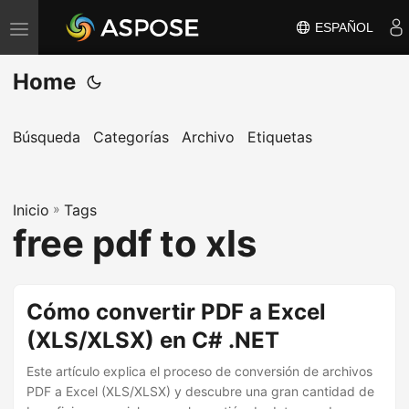
ESPAÑOL
A
l
Home
t
e
r
Búsqueda
Categorías
Archivo
Etiquetas
n
a
Inicio
r
»
Tags
free pdf to xls
n
a
v
Cómo convertir PDF a Excel
e
(XLS/XLSX) en C# .NET
g
a
Este artículo explica el proceso de conversión de archivos
c
PDF a Excel (XLS/XLSX) y descubre una gran cantidad de