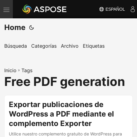
ESPAÑOL
A
l
Home
t
e
r
Búsqueda
Categorías
Archivo
Etiquetas
n
a
Inicio
r
»
Tags
Free PDF generation
n
a
v
Exportar publicaciones de
e
WordPress a PDF mediante el
g
a
complemento Exporter
c
Utilice nuestro complemento gratuito de WordPress para