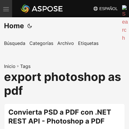
ESPAÑOL
A
l
Home
t
e
r
Búsqueda
Categorías
Archivo
Etiquetas
n
a
Inicio
r
»
Tags
export photoshop as
n
a
pdf
v
e
g
Convierta PSD a PDF con .NET
a
REST API - Photoshop a PDF
c