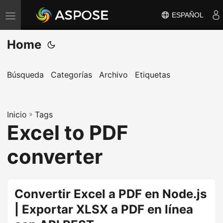
ESPAÑOL
A
l
Home
t
e
r
Búsqueda
Categorías
Archivo
Etiquetas
n
a
Inicio
r
»
Tags
Excel to PDF
n
a
converter
v
e
g
Convertir Excel a PDF en Node.js
a
| Exportar XLSX a PDF en línea
c