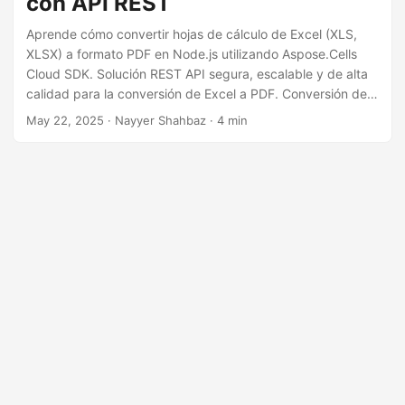
con API REST
i
ó
Aprende cómo convertir hojas de cálculo de Excel (XLS,
XLSX) a formato PDF en Node.js utilizando Aspose.Cells
n
Cloud SDK. Solución REST API segura, escalable y de alta
calidad para la conversión de Excel a PDF. Conversión de
Excel XLSX a PDF fácil y simple usando REST API.
May 22, 2025
· Nayyer Shahbaz · 4 min