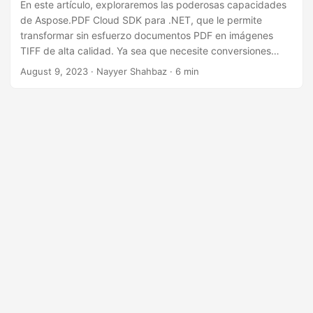
i
En este artículo, exploraremos las poderosas capacidades
de Aspose.PDF Cloud SDK para .NET, que le permite
ó
transformar sin esfuerzo documentos PDF en imágenes
n
TIFF de alta calidad. Ya sea que necesite conversiones
precisas en línea o desee lograr una sorprendente
August 9, 2023
· Nayyer Shahbaz · 6 min
resolución de 600 DPI, nuestra guía lo guiará a través del
proceso para lograr resultados excepcionales.