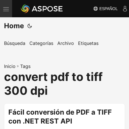
ESPAÑOL
A
l
Home
t
e
r
Búsqueda
Categorías
Archivo
Etiquetas
n
a
Inicio
r
»
Tags
convert pdf to tiff
n
a
300 dpi
v
e
g
Fácil conversión de PDF a TIFF
a
con .NET REST API
c