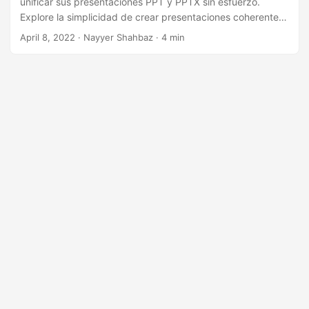
unificar sus presentaciones PPT y PPTX sin esfuerzo.
i
Explore la simplicidad de crear presentaciones coherentes
ó
e impactantes combinando diapositivas con precisión.
April 8, 2022
· Nayyer Shahbaz · 4 min
n