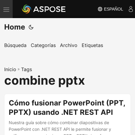
ESPAÑOL
A
l
Home
t
e
r
Búsqueda
Categorías
Archivo
Etiquetas
n
a
Inicio
r
»
Tags
combine pptx
n
a
v
Cómo fusionar PowerPoint (PPT,
e
PPTX) usando .NET REST API
g
a
Nuestra guía sobre cómo combinar diapositivas de
c
PowerPoint con .NET REST API le permite fusionar y