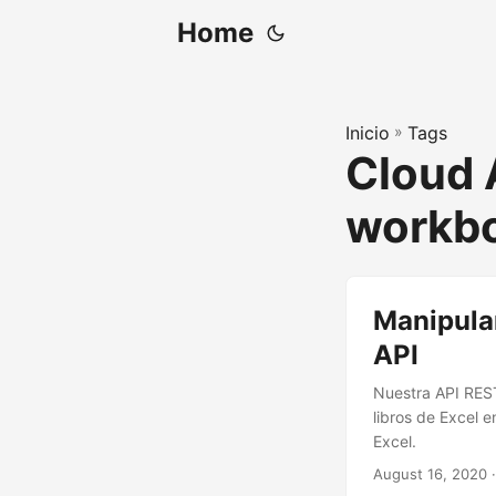
Home
Inicio
»
Tags
Cloud 
workb
Manipular
API
Nuestra API REST
libros de Excel 
Excel.
August 16, 2020
·