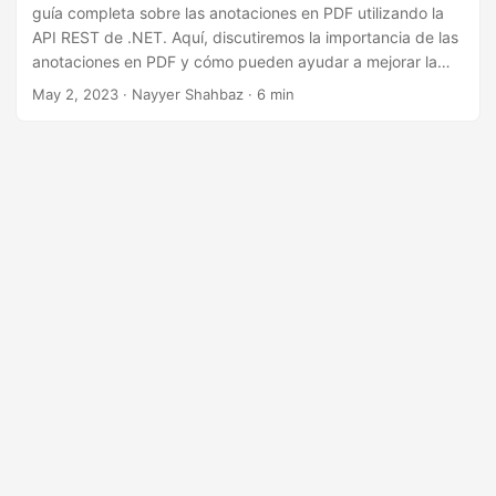
i
guía completa sobre las anotaciones en PDF utilizando la
ó
API REST de .NET. Aquí, discutiremos la importancia de las
anotaciones en PDF y cómo pueden ayudar a mejorar la
n
colaboración y la comunicación. Exploraremos los diversos
May 2, 2023
· Nayyer Shahbaz · 6 min
tipos de anotaciones que se pueden agregar a un
documento PDF y profundizaremos en los aspectos
técnicos de la implementación de esta función mediante la
API REST de .NET.