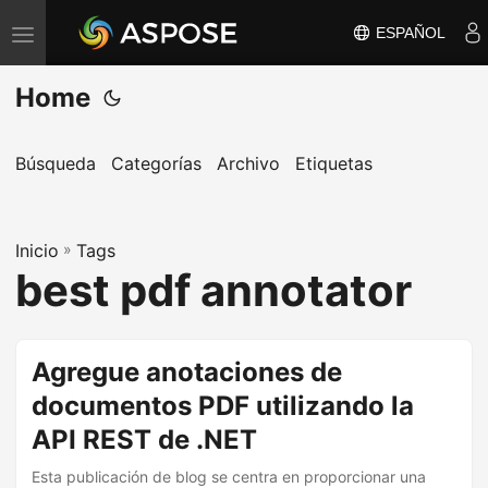
ESPAÑOL
A
l
Home
t
e
r
Búsqueda
Categorías
Archivo
Etiquetas
n
a
Inicio
r
»
Tags
best pdf annotator
n
a
v
Agregue anotaciones de
e
documentos PDF utilizando la
g
a
API REST de .NET
c
Esta publicación de blog se centra en proporcionar una