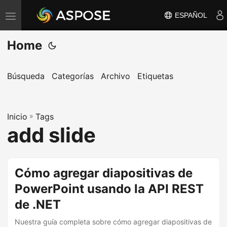
ESPAÑOL
A
l
Home
t
e
r
Búsqueda
Categorías
Archivo
Etiquetas
n
a
Inicio
r
»
Tags
add slide
n
a
v
Cómo agregar diapositivas de
e
PowerPoint usando la API REST
g
a
de .NET
c
Nuestra guía completa sobre cómo agregar diapositivas de