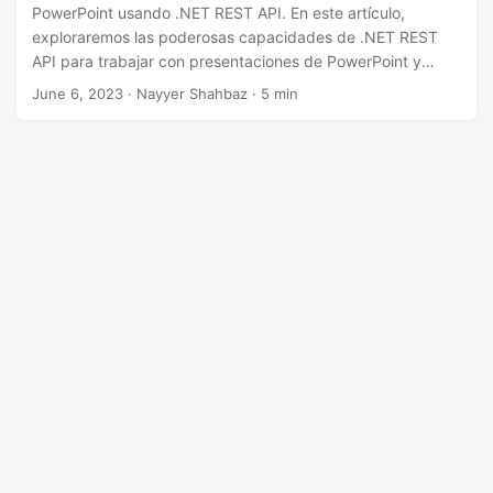
i
PowerPoint usando .NET REST API. En este artículo,
ó
exploraremos las poderosas capacidades de .NET REST
API para trabajar con presentaciones de PowerPoint y
n
profundizaremos en el proceso paso a paso de agregar
June 6, 2023
· Nayyer Shahbaz · 5 min
diapositivas a sus presentaciones mediante programación.
Ya sea que esté buscando automatizar la creación de
diapositivas, mejorar su flujo de trabajo de generación de
presentaciones o integrar la inserción de diapositivas en su
aplicación personalizada, esta guía le proporcionará el
conocimiento y los ejemplos de código necesarios para
lograr sus objetivos de manera eficiente y efectiva.