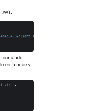
o JWT.
14a4b6466&client_secret=388e864b819d8b067a8b1cb625a2ea8e
nte comando
to en la nube y
al.xls"
 \
