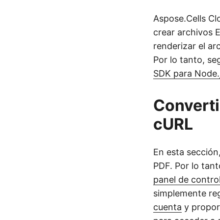
Aspose.Cells Cl
crear archivos E
renderizar el a
Por lo tanto, se
SDK para Node.
Converti
cURL
En esta sección
PDF. Por lo tant
panel de contro
simplemente regí
cuenta
y proporc