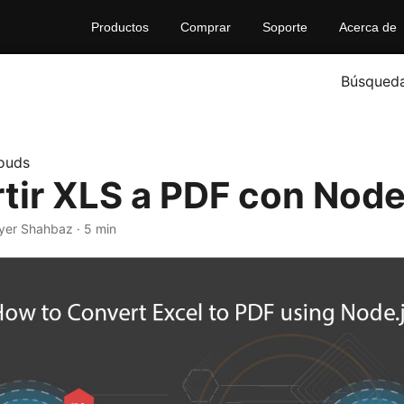
Productos
Comprar
Soporte
Acerca de
Búsqued
ouds
tir XLS a PDF con Node
yer Shahbaz · 5 min