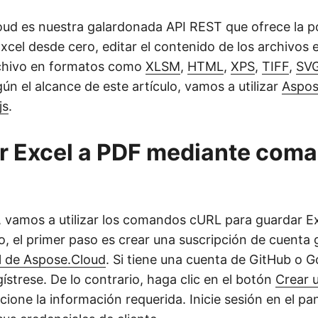
oud es nuestra galardonada API REST que ofrece la po
xcel desde cero, editar el contenido de los archivos 
rchivo en formatos como
XLSM
,
HTML
,
XPS
,
TIFF
,
SV
gún el alcance de este artículo, vamos a utilizar
Aspos
js
.
r Excel a PDF mediante com
, vamos a utilizar los comandos cURL para guardar E
o, el primer paso es crear una suscripción de cuenta g
l de Aspose.Cloud
. Si tiene una cuenta de GitHub o G
strese. De lo contrario, haga clic en el botón
Crear 
ione la información requerida. Inicie sesión en el pa