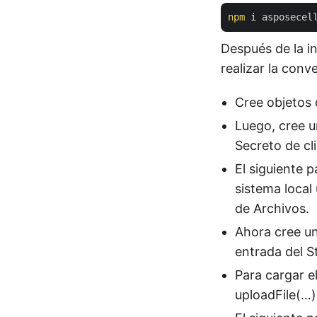
npm
Después de la i
realizar la con
Cree objetos q
Luego, cree un
Secreto de c
El siguiente 
sistema local
de Archivos.
Ahora cree un
entrada del S
Para cargar e
uploadFile(…)