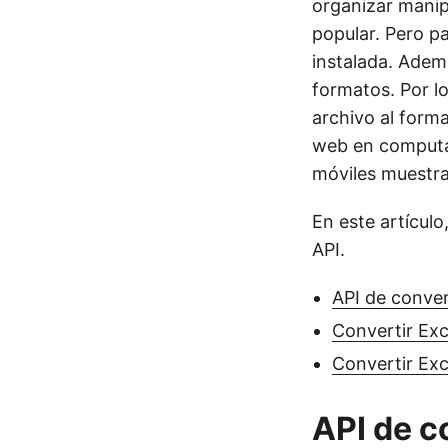
organizar manip
popular. Pero pa
instalada. Adem
formatos. Por lo
archivo al form
web en computad
móviles muestr
En este artícul
API.
API de conver
Convertir Ex
Convertir Exc
API de c