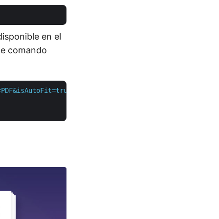
isponible en el
ente comando
=PDF&isAutoFit=true&onlySaveTable=false&outPath=output.p