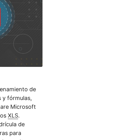
cenamiento de
 y fórmulas,
ware Microsoft
vos
XLS
.
rícula de
ras para