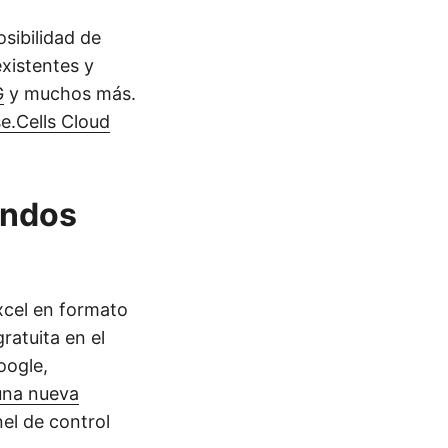
sibilidad de
existentes y
G
y muchos más.
e.Cells Cloud
andos
xcel en formato
ratuita en el
oogle,
una nueva
nel de control