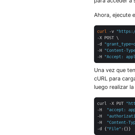
para acceder a s
Ahora, ejecute 
curl
 -v 
"https:
-X POST \

-d 
"grant_type=
-H 
"Content-Typ
-H 
"Accept: app
Una vez que ten
cURL para carga
luego realizar l
curl -X PUT 
"ht
-H  
"accept: ap
-H  
"authorizat
-H  
"Content-Ty
-d {
"File"