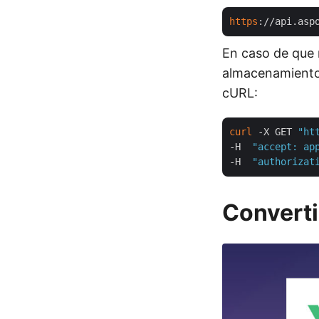
https
://api.asp
En caso de que n
almacenamiento 
cURL:
curl
 -X GET 
"ht
-H  
"accept: ap
-H  
"authorizat
Converti