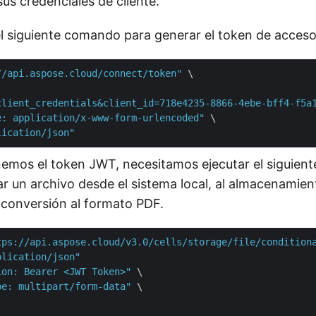
us credenciales de cliente.
el siguiente comando para generar el token de acces
//api.aspose.cloud/connect/token"
 \

client_credentials&client_id=718e4235-8866-4ebe-bff4-f5a
e: application/x-www-form-urlencoded"
 \

lication/json"
emos el token JWT, necesitamos ejecutar el siguie
r un archivo desde el sistema local, al almacenamien
a conversión al formato PDF.
tps://api.aspose.cloud/v3.0/cells/storage/file/condition
plication/json"
ion: Bearer <JWT Token>"
 \

pe: multipart/form-data"
 \
