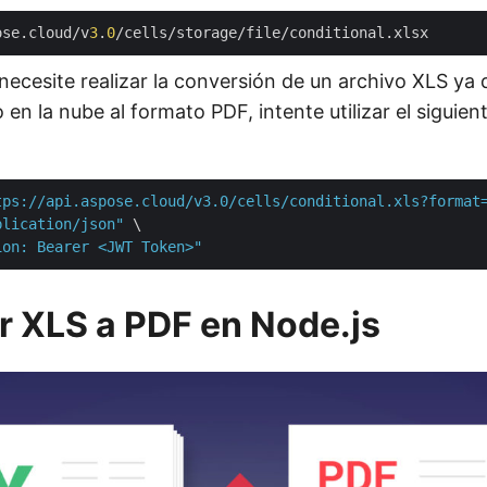
ose.cloud/v
3
.
0
ecesite realizar la conversión de un archivo XLS ya d
en la nube al formato PDF, intente utilizar el sigui
tps://api.aspose.cloud/v3.0/cells/conditional.xls?format
plication/json"
 \

ion: Bearer <JWT Token>"
r XLS a PDF en Node.js