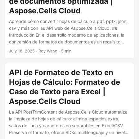
de documentos optimizada |
i
Aspose.Cells Cloud
ó
n
Aprende cómo convertir hojas de cálculo a pdf, pptx, json,
csv y más con las API web de Aspose.Cells Cloud. ##
Introducción En el desarrollo moderno de aplicaciones, la
conversión de formatos de documentos es un requisito
común pero complejo. Las soluciones tradicionales a
July 18, 2025
· Roy Wang · 5 min
menudo sufren de sobrecarga de características y
interfaces complejas, aumentando la dificultad de
integración para los desarrolladores. Cells Cloud 4.0
API de Formateo de Texto en
aborda esto rediseñando su funcionalidad de conversión
Hojas de Cálculo: Formateo de
con un diseño de API minimalista y un enfoque de un solo
propósito, permitiendo a los desarrolladores lograr una
Caso de Texto para Excel |
conversión de formatos de documentos sin esfuerzo.
Aspose.Cells Cloud
La API PostTrimContent de Aspose.Cells Cloud automatiza
la limpieza de hojas de cálculo: elimina espacios extra,
saltos de línea y caracteres no separables en Excel/CSV.
Preserva el formato, ofrece SDKs multilenguaje y un nivel