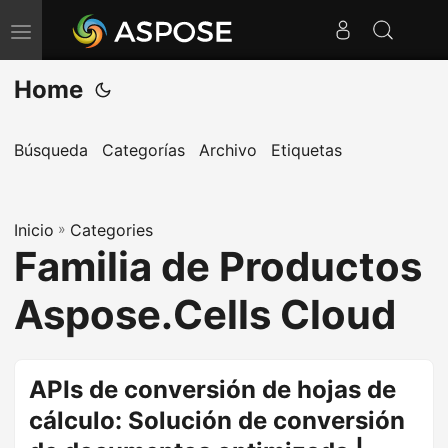
A
l
Home
t
e
r
Búsqueda
Categorías
Archivo
Etiquetas
n
a
Inicio
r
»
Categories
Familia de Productos
n
a
Aspose.Cells Cloud
v
e
g
APIs de conversión de hojas de
a
cálculo: Solución de conversión
c