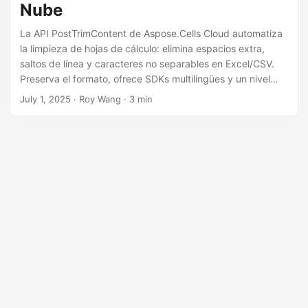
Nube
La API PostTrimContent de Aspose.Cells Cloud automatiza
la limpieza de hojas de cálculo: elimina espacios extra,
saltos de línea y caracteres no separables en Excel/CSV.
Preserva el formato, ofrece SDKs multilingües y un nivel
gratuito. Solución de nivel empresarial para análisis de
July 1, 2025
· Roy Wang · 3 min
datos sin errores.