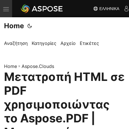
ΕΛΛΗΝΙΚΆ
Ε
ν
Home
α
λ
λ
Αναζήτηση
Κατηγορίες
Αρχείο
Ετικέτες
α
γ
Home
ή
»
Aspose.Clouds
Μετατροπή HTML σε
π
λ
PDF
ο
ή
χρησιμοποιώντας
γ
το Aspose.PDF |
η
σ