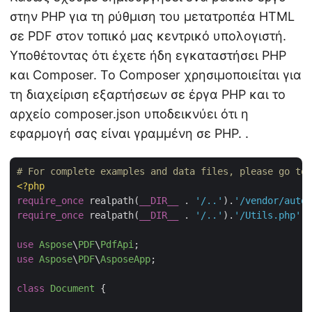
στην PHP για τη ρύθμιση του μετατροπέα HTML
σε PDF στον τοπικό μας κεντρικό υπολογιστή.
Υποθέτοντας ότι έχετε ήδη εγκαταστήσει PHP
και Composer. Το Composer χρησιμοποιείται για
τη διαχείριση εξαρτήσεων σε έργα PHP και το
αρχείο composer.json υποδεικνύει ότι η
εφαρμογή σας είναι γραμμένη σε PHP. .
# For complete examples and data files, please go to 
<?php
require_once
 realpath(
__DIR__
 . 
'/..'
).
'/vendor/autol
require_once
 realpath(
__DIR__
 . 
'/..'
).
'/Utils.php'
;

use
Aspose
\
PDF
\
PdfApi
use
Aspose
\
PDF
\
AsposeApp
;

class
Document
{
