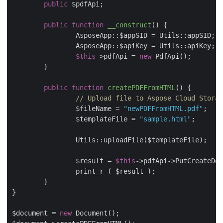
public
 $pdfApi;

public
function
__construct
(
) 
{

		AsposeApp::$appSID = Utils::appSID;

		AsposeApp::$apiKey = Utils::apiKey;

$this
->pdfApi = 
new
 PdfApi();

	}

public
function
createPDFFromHTML
(
) 
{

// Upload file to Aspose Cloud Storag
		$fileName = 
"newPDFFromHTML.pdf"
;

		$templateFile = 
"sample.html"
;

		Utils::uploadFile($templateFile);

		$result = 
$this
->pdfApi->PutCreateDoc
		print_r ( $result );

	}

}

$document = 
new
 Document();
