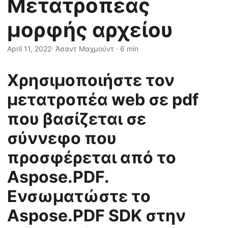
Μετατροπέας
η
ς
μορφής αρχείου
April 11, 2022
· Άσαντ Μαχμούντ · 6 min
Χρησιμοποιήστε τον
μετατροπέα web σε pdf
που βασίζεται σε
σύννεφο που
προσφέρεται από το
Aspose.PDF.
Ενσωματώστε το
Aspose.PDF SDK στην