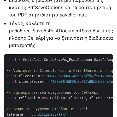
Επιπλέον, δημιουργήστε μια παρουσία της
κλάσης PdfSaveOptions και περάστε την τιμή
του PDF στην ιδιότητα saveFormat.
Τέλος, καλέστε τη
μέθοδοcellSaveAsPostDocumentSaveAs(..) της
κλάσης CellsApi για να ξεκινήσει η διαδικασία
μετατροπής.
const
 { CellsApi, CellsSaveAs_PostDocumentSaveAsReque
// Αποκτήστε το ClientId και το ClientSecret από τη δ
const
 clientId = 
"718e4235-8866-4ebe-bff4-f5a14a4b646
const
 clientSecret = 
"388e864b819d8b067a8b1cb625a2ea8
// δημιουργήστε ένα στιγμιότυπο του CellsApi
const
 cellsApi = 
new
 CellsApi(clientId, clientSecret)
// όνομα του εγγράφου εισόδου του Excel
filename = 
"conditional.xlsx"