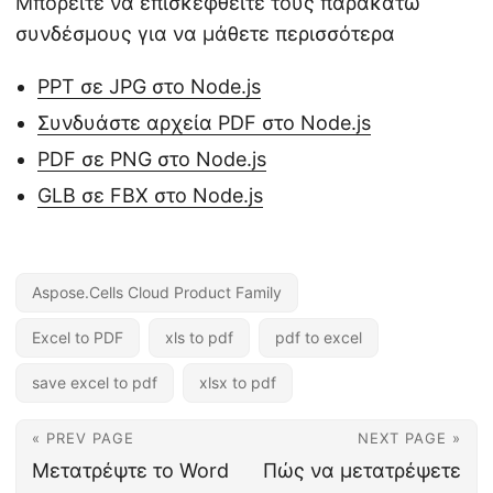
Μπορείτε να επισκεφθείτε τους παρακάτω
συνδέσμους για να μάθετε περισσότερα
PPT σε JPG στο Node.js
Συνδυάστε αρχεία PDF στο Node.js
PDF σε PNG στο Node.js
GLB σε FBX στο Node.js
Aspose.Cells Cloud Product Family
Excel to PDF
xls to pdf
pdf to excel
save excel to pdf
xlsx to pdf
« PREV PAGE
NEXT PAGE »
Μετατρέψτε το Word
Πώς να μετατρέψετε