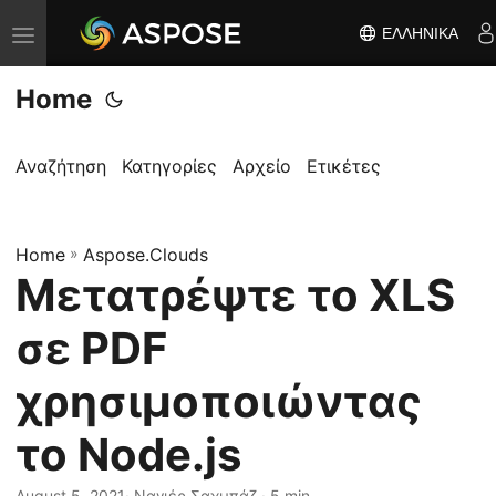
ΕΛΛΗΝΙΚΆ
Ε
ν
Home
α
λ
λ
Αναζήτηση
Κατηγορίες
Αρχείο
Ετικέτες
α
γ
Home
ή
»
Aspose.Clouds
Μετατρέψτε το XLS
π
λ
σε PDF
ο
ή
χρησιμοποιώντας
γ
το Node.js
η
σ
August 5, 2021
· Ναγιέρ Σαχμπάζ · 5 min