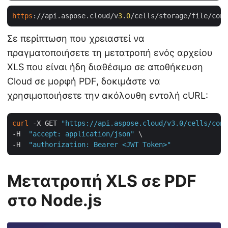
https
://api.aspose.cloud/v
3
.
0
Σε περίπτωση που χρειαστεί να
πραγματοποιήσετε τη μετατροπή ενός αρχείου
XLS που είναι ήδη διαθέσιμο σε αποθήκευση
Cloud σε μορφή PDF, δοκιμάστε να
χρησιμοποιήσετε την ακόλουθη εντολή cURL:
curl
 -X GET 
"https://api.aspose.cloud/v3.0/cells/cond
-H  
"accept: application/json"
 \

-H  
"authorization: Bearer <JWT Token>"
Μετατροπή XLS σε PDF
στο Node.js