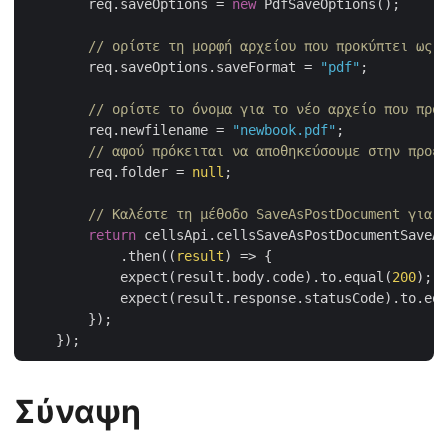
        req.saveOptions = 
new
 PdfSaveOptions();

// ορίστε τη μορφή αρχείου που προκύπτει ως P
        req.saveOptions.saveFormat = 
"pdf"
;

// ορίστε το όνομα για το νέο αρχείο που προκ
        req.newfilename = 
"newbook.pdf"
;

// αφού πρόκειται να αποθηκεύσουμε στην προεπ
        req.folder = 
null
;

// Καλέστε τη μέθοδο SaveAsPostDocument για ν
return
 cellsApi.cellsSaveAsPostDocumentSaveAs
            .then(
(
result
) =>
 {

            expect(result.body.code).to.equal(
200
);

            expect(result.response.statusCode).to.equ
        });

Σύναψη