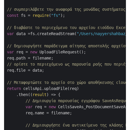
// συμπεριλάβετε την αναφορά της μονάδας συστήματος α
const
 fs = 
require
(
"fs"
);

// διαβάστε το περιεχόμενο του αρχείου εισόδου Excel
var
 data =fs.createReadStream(
"/Users/nayyershahbaz/D
// δημιουργήστε παράδειγμα αίτησης αποστολής αρχείου
var
 req = 
new
 UploadFileRequest();

// ορίστε το περιεχόμενο ως παρουσία ροής που περιέχε
req.file = data;

// Μεταφορτώστε το αρχείο στο χώρο αποθήκευσης cloud
return
 cellsApi.uploadFile(req)

    .then(
(
result
) =>
 {

// Δημιουργία παρουσίας εγγράφου SaveAsReques
var
 req = 
new
 CellsSaveAs_PostDocumentSaveAsR
        req.name = filename;

// Δημιουργήστε ένα αντικείμενο της κλάσης Pd