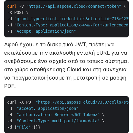
curl
 -v 
"https://api.aspose.cloud/connect/token"
 \

-X POST \

-d 
"grant_type=client_credentials&client_id=718e4235-
-H 
"Content-Type: application/x-www-form-urlencoded"
 
-H 
"Accept: application/json"
Αφού έχουμε το διακριτικό JWT, πρέπει να
εκτελέσουμε την ακόλουθη εντολή cURL για να
ανεβάσουμε ένα αρχείο από το τοπικό σύστημα,
στο χώρο αποθήκευσης Cloud και στη συνέχεια
να πραγματοποιήσουμε τη μετατροπή σε μορφή
PDF.
curl -X PUT 
"https://api.aspose.cloud/v3.0/cells/stor
-H  
"accept: application/json"
-H  
"authorization: Bearer <JWT Token>"
 \

-H  
"Content-Type: multipart/form-data"
 \

-d {
"File"