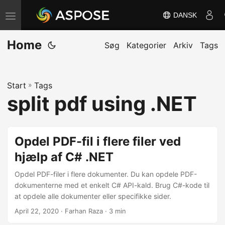
DANSK
S
k
Home
i
Søg
Kategorier
Arkiv
Tags
f
t
Start
»
Tags
n
split pdf using .NET
a
v
i
Opdel PDF-fil i flere filer ved
g
hjælp af C# .NET
a
t
Opdel PDF-filer i flere dokumenter. Du kan opdele PDF-
i
dokumenterne med et enkelt C# API-kald. Brug C#-kode til
at opdele alle dokumenter eller specifikke sider.
o
April 22, 2020
· Farhan Raza · 3 min
n